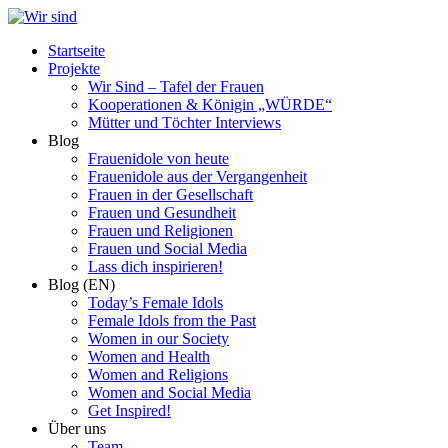
Zum
Inhalt
Startseite
springen
Projekte
Wir Sind – Tafel der Frauen
Kooperationen & Königin „WÜRDE“
Mütter und Töchter Interviews
Blog
Frauenidole von heute
Frauenidole aus der Vergangenheit
Frauen in der Gesellschaft
Frauen und Gesundheit
Frauen und Religionen
Frauen und Social Media
Lass dich inspirieren!
Blog (EN)
Today’s Female Idols
Female Idols from the Past
Women in our Society
Women and Health
Women and Religions
Women and Social Media
Get Inspired!
Über uns
Team