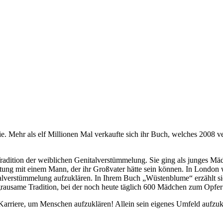
. Mehr als elf Millionen Mal verkaufte sich ihr Buch, welches 2008 v
radition der weiblichen Genitalverstümmelung. Sie ging als junges Mäd
tung mit einem Mann, der ihr Großvater hätte sein können. In London wi
lverstümmelung aufzuklären. In Ihrem Buch „Wüstenblume“ erzählt sie 
rausame Tradition, bei der noch heute täglich 600 Mädchen zum Opfer 
 Karriere, um Menschen aufzuklären! Allein sein eigenes Umfeld aufzuklär