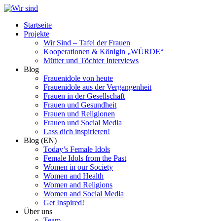
Zum
Inhalt
Startseite
springen
Projekte
Wir Sind – Tafel der Frauen
Kooperationen & Königin „WÜRDE“
Mütter und Töchter Interviews
Blog
Frauenidole von heute
Frauenidole aus der Vergangenheit
Frauen in der Gesellschaft
Frauen und Gesundheit
Frauen und Religionen
Frauen und Social Media
Lass dich inspirieren!
Blog (EN)
Today’s Female Idols
Female Idols from the Past
Women in our Society
Women and Health
Women and Religions
Women and Social Media
Get Inspired!
Über uns
Team